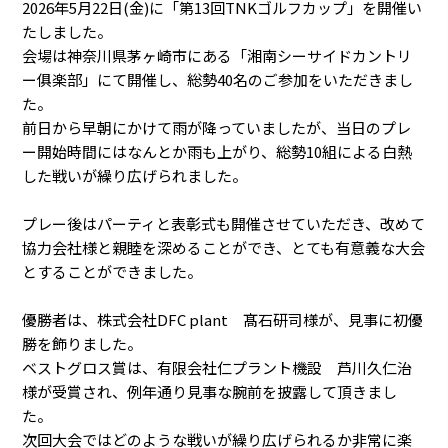
2026年5月22日(金)に「第13回TNKゴルフカップ」を開催い
たしました。
会場は神奈川県茅ヶ崎市にある「湘南シーサイドカントリ
ー俱楽部」にて開催し、総勢40名のご参加をいただきまし
た。
前日から早朝にかけて雨が降っていましたが、当日のプレ
ー開始時間にはなんとか雨も上がり、総勢10組による白熱
した戦いが繰り広げられました。
プレー後はパーティと表彰式も開催させていただき、改めて
協力会社様と親睦を深めることができ、とても有意義な大会
とすることができました。
優勝者は、株式会社DFC plant 髙石研司様が、見事に初優
勝を飾りました。
ベストグロス賞は、有限会社仁プラント機設 芦川久仁治
様が受賞され、例年通り見事な腕前を披露して頂きまし
た。
次回大会ではどのような戦いが繰り広げられるか非常に楽