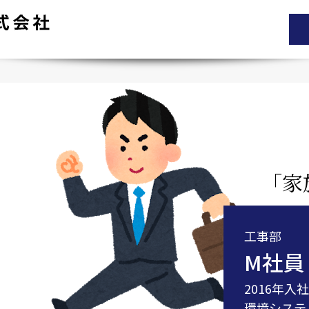
｢家
工事部
M社員
2016年入
環境システ