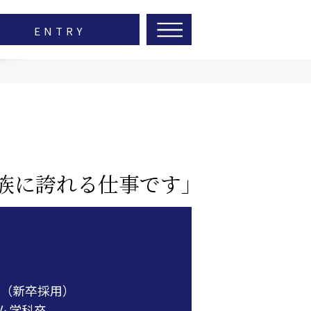
ENTRY
族に誇れる仕事です｣
社（新卒採用）
ム学科卒